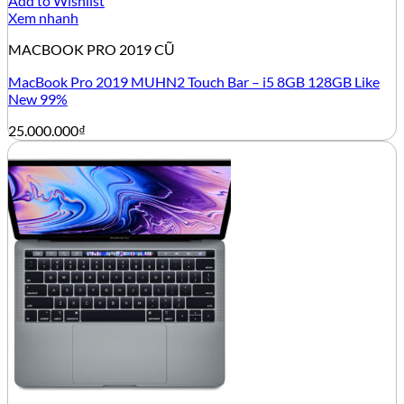
Add to Wishlist
Xem nhanh
MACBOOK PRO 2019 CŨ
MacBook Pro 2019 MUHN2 Touch Bar – i5 8GB 128GB Like
New 99%
25.000.000
₫