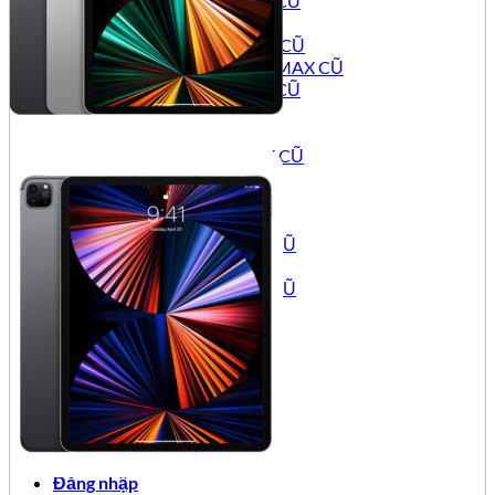
IPHONE 12 PRO CŨ
IPHONE 12 CŨ
IPHONE 12 MINI CŨ
IPHONE 11 PRO MAX CŨ
IPHONE 11 PRO CŨ
IPHONE 11 CŨ
IPHONE SE CŨ
IPHONE XS MAX CŨ
IPHONE XS CŨ
IPHONE XR CŨ
IPHONE X CŨ
IPHONE 8 PLUS CŨ
IPHONE 8 CŨ
IPHONE 7 PLUS CŨ
IPHONE 7 CŨ
IPAD CŨ
IPAD PRO CŨ
IPAD AIR CŨ
IPAD MINI CŨ
APPLE IPAD CŨ
TIN TỨC
Đăng nhập