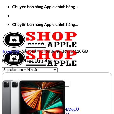
Bỏ
Chuyên bán hàng Apple chính hãng...
qua
nội
dung
Chuyên bán hàng Apple chính hãng...
Trang chủ
/
Sản phẩm Chọn dung lượng
/
128 GB
Đã
Hiển thị 1–24 của 119 kết quả
sắp
xếp
theo
mới
Tìm
nhất
kiếm:
TRANG CHỦ
APPLE CŨ
IPHONE CŨ
IPHONE 12 PRO MAX CŨ