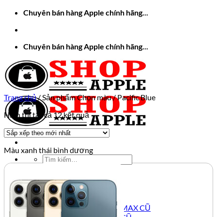
Bỏ
Chuyên bán hàng Apple chính hãng...
qua
nội
dung
Chuyên bán hàng Apple chính hãng...
Trang chủ
/
Sản phẩm Chọn màu
/
Pacific Blue
Đã
Hiển thị tất cả 12 kết quả
sắp
xếp
theo
Màu xanh thái bình dương
mới
Tìm
nhất
kiếm:
TRANG CHỦ
APPLE CŨ
IPHONE CŨ
IPHONE 12 PRO MAX CŨ