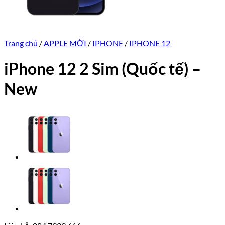
Trang chủ
/
APPLE MỚI
/
IPHONE
/
IPHONE 12
iPhone 12 2 Sim (Quốc tế) –
New