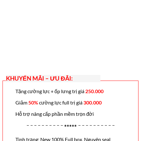
New
số
lượng
KHUYẾN MÃI – ƯU ĐÃI:
Tặng cường lực + ốp lưng trị giá
250.000
Giảm
50%
cường lực full trị giá
3
00.000
Hỗ trợ nâng cấp phần mềm trọn đời
– – – – – – – – – –
– – – – – – – – – –
*****
Tình trạng: New 100% Full box, Nguyên seal