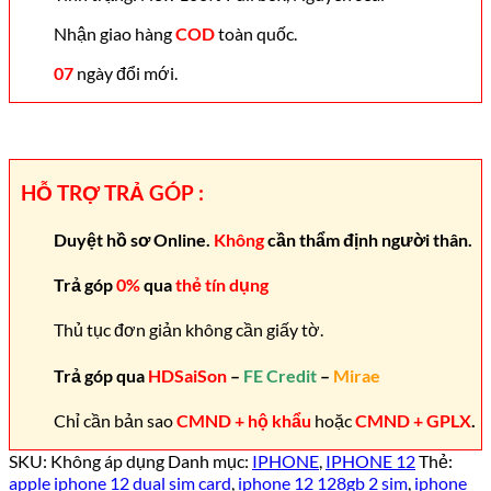
Nhận giao hàng
COD
toàn quốc.
07
ngày đổi mới.
HỖ TRỢ TRẢ GÓP :
Duyệt hồ sơ Online.
Không
cần thẩm định người thân.
Trả góp
0%
qua
thẻ tín dụng
Thủ tục đơn giản không cần giấy tờ.
Trả góp qua
HDSaiSon
–
FE Credit
–
Mirae
Chỉ cần bản sao
CMND + hộ khẩu
hoặc
CMND + GPLX
.
SKU:
Không áp dụng
Danh mục:
IPHONE
,
IPHONE 12
Thẻ:
apple iphone 12 dual sim card
,
iphone 12 128gb 2 sim
,
iphone