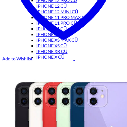
IPHONE 12 PRO CŨ
IPHONE 12 CŨ
IPHONE 12 MINI CŨ
IPHONE 11 PRO MAX CŨ
IPHONE 11 PRO CŨ
IPHONE 11 CŨ
IPHONE SE CŨ
IPHONE XS MAX CŨ
IPHONE XS CŨ
IPHONE XR CŨ
IPHONE X CŨ
Add to Wishlist
IPHONE 8 PLUS CŨ
IPHONE 8 CŨ
IPHONE 7 PLUS CŨ
IPHONE 7 CŨ
IPAD CŨ
IPAD PRO CŨ
IPAD AIR CŨ
IPAD MINI CŨ
APPLE IPAD CŨ
TIN TỨC
Đăng nhập