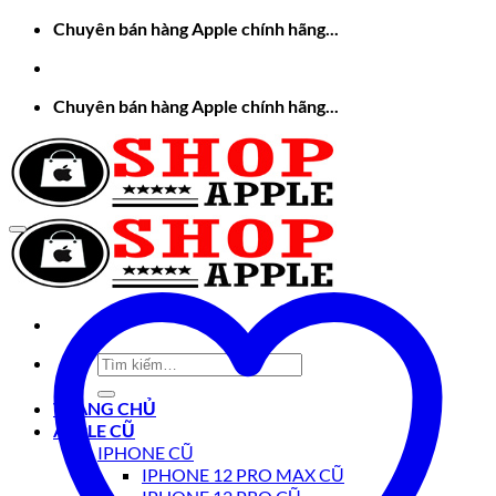
Bỏ
Chuyên bán hàng Apple chính hãng...
qua
nội
dung
Chuyên bán hàng Apple chính hãng...
Tìm
kiếm:
TRANG CHỦ
APPLE CŨ
IPHONE CŨ
IPHONE 12 PRO MAX CŨ