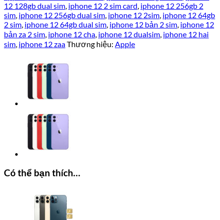
12 128gb dual sim
,
iphone 12 2 sim card
,
iphone 12 256gb 2
sim
,
iphone 12 256gb dual sim
,
iphone 12 2sim
,
iphone 12 64gb
2 sim
,
iphone 12 64gb dual sim
,
iphone 12 bản 2 sim
,
iphone 12
bản za 2 sim
,
iphone 12 cha
,
iphone 12 dualsim
,
iphone 12 hai
sim
,
iphone 12 zaa
Thương hiệu:
Apple
Có thể bạn thích…