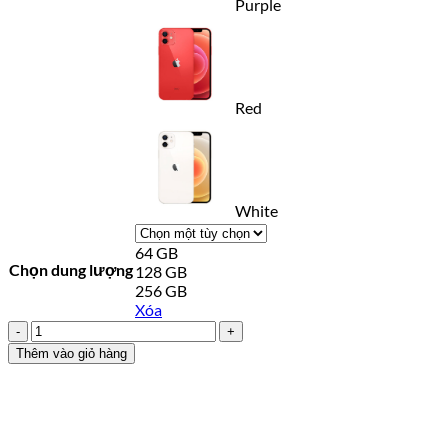
Purple
Red
White
64 GB
Chọn dung lượng
128 GB
256 GB
Xóa
iPhone
12
Thêm vào giỏ hàng
2
Sim
(Quốc
tế)
–